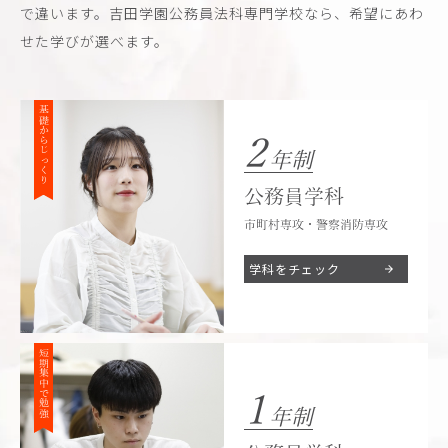
で違います。吉田学園公務員法科専門学校なら、希望にあわ
せた学びが選べます。
基礎からじっくり
2
年制
公務員学科
市町村専攻・警察消防専攻
学科をチェック
短期集中で勉強
1
年制