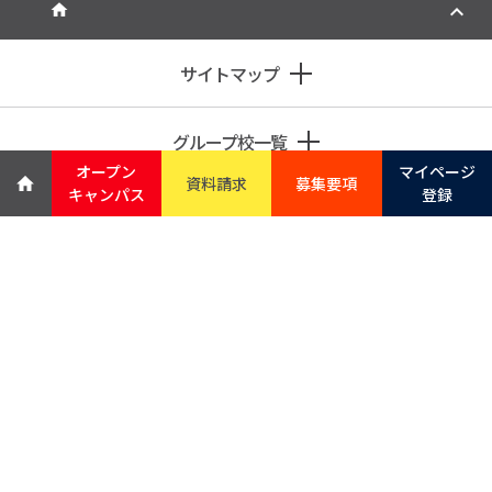
サイトマップ
グループ校一覧
オープン
マイページ
資料請求
募集要項
キャンパス
登録
札幌市中央区南3条西1丁目
交通アクセス
学校への経路
学校からの経路
入学相談ダイヤル：
TEL.0120-607033
専門学校総合事務局：
TEL.011-742-3441