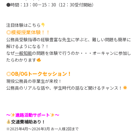
●時間：13：00－15：30（12：30受付開始）
注目体験はこちら
◎
模擬授業体験！！
公務員受験指導の経験豊富な先生に学ぶと、難しい問題も簡単に
解けるようになる？！
なぜ
一般知能
の問題を体験で行うのか・・・オーキャンに参加し
たらわかります
◎
OB/OGトークセッション！
現役公務員の卒業生が来校！
公務員のリアルな話や、学生時代の話など聞けるチャンス！
～
進路活動サポート
～
交通費補助あり！
※2025年4月～2026年3月 お一人様2回まで