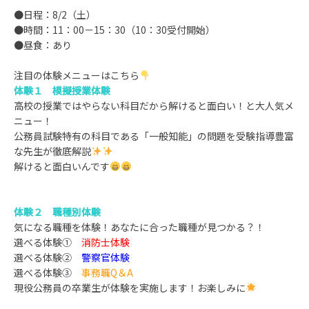
●日程：8/2（土）
●時間：11：00－15：30（10：30受付開始）
●昼食：あり
注目の体験メニューはこちら
体験１
模擬授業体験
高校の授業ではやらない科目だから解けると面白い！と大人気メ
ニュー！
公務員試験特有の科目である「一般知能」の問題を受験指導豊富
な先生が徹底解説
解けると面白いんです
体験２
職種別体験
気になる職種を体験！あなたに合った職種が見つかる？！
選べる体験①
消防士体験
選べる体験②
警察官体験
選べる体験③
事務職Q＆A
現役公務員の卒業生が体験を実施します！お楽しみに