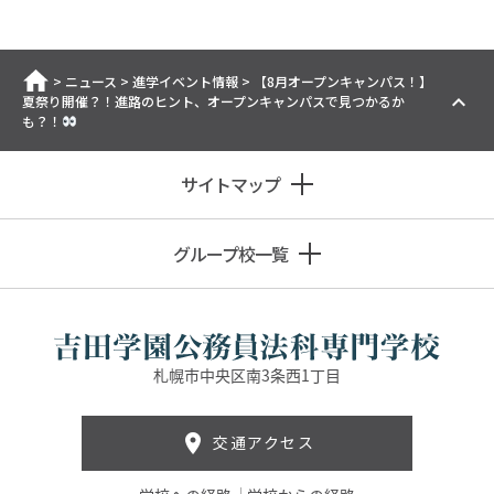
ホーム
>
ニュース
>
進学イベント情報
>
【8月オープンキャンパス！】
夏祭り開催？！進路のヒント、オープンキャンパスで見つかるか
も？！
サイトマップ
グループ校一覧
札幌市中央区南3条西1丁目
交通アクセス