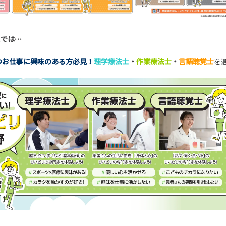
スでは…
つお仕事に興味のある方必見！
理学療法士
・
作業療法士
・
言語聴覚士
を