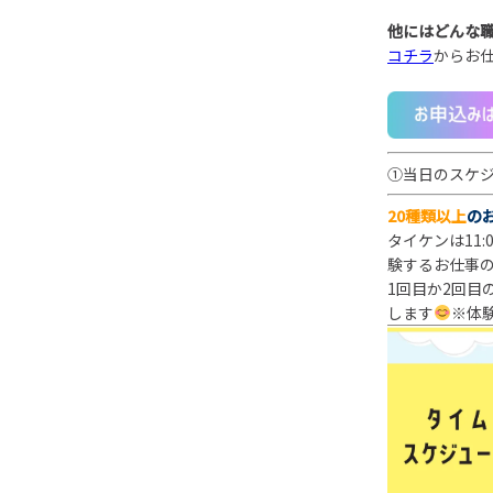
他にはどんな
コチラ
からお
①当日のスケ
20種類以上
の
タイケンは11
験するお仕事
1回目か2回目
します
※体