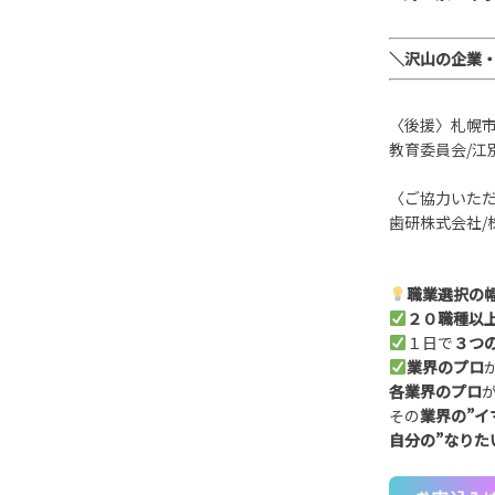
＼沢山の企業
〈後援〉札幌市
教育委員会/江
〈ご協力いただ
歯研株式会社/
職業選択の幅
２０
職種以
１日で
３
つ
業界のプロ
各業界のプロ
が
その
業界の
”
イ
自分の
”
なりた