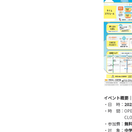
イベント概要
・日 時：
20
・時 間：OP
CLOS
・参加費：
無
・対 象：
中