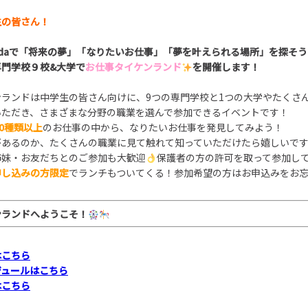
生の皆さん！
da
で「将来の夢」「なりたいお仕事
」
「夢を叶えられる場所」を探そう
専門学校９
校&大学
で
お仕事タイケンランド
を開催します！
ンランドは中学生の皆さん向けに、9つの専門学校と1つの大学やたくさ
いただき、さまざまな分野の職業を選んで参加できるイベントです！
20種類以上
のお仕事の中から、なりたいお仕事を発見してみよう！
があるのか、たくさんの職業に見て触れて知っていただけたら嬉しいで
姉妹・お友だちとのご参加も大歓迎
保護者の方の許可を取って参加し
申し込みの方限定
でランチもついてくる！参加希望の方はお申込みをお
ンランドへようこそ！
はこちら
ジュールはこちら
はこちら