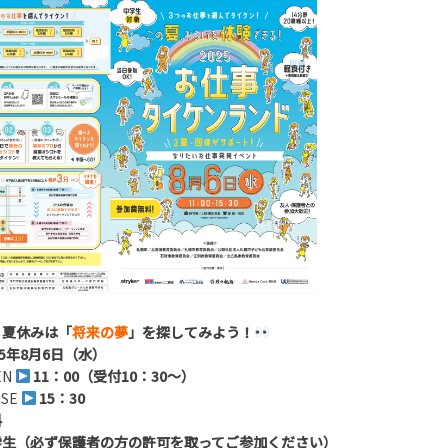
│
夏休みは「
将来の夢
」を探してみよう！
25年8月6日（水）
EN
11：00（受付10：30～）
E
15：30
料
学生（必ず保護者の方の許可を取ってご参加ください）