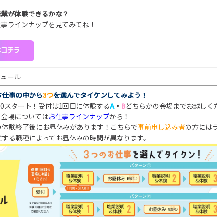
職業が体験できるかな？
仕事ラインナップを見てみてね！
ジュール
お仕事の中から
3つ
を選んでタイケンしてみよう！
:00スタート！受付は1回目に体験する
A
・
B
どちらかの会場までお越しく
の会場については
お仕事ラインナップ
から！
の体験終了後にお昼休みがあります！こちらで
事前申し込み者
の方には
験する職種によってお昼休みの時間が異なります。