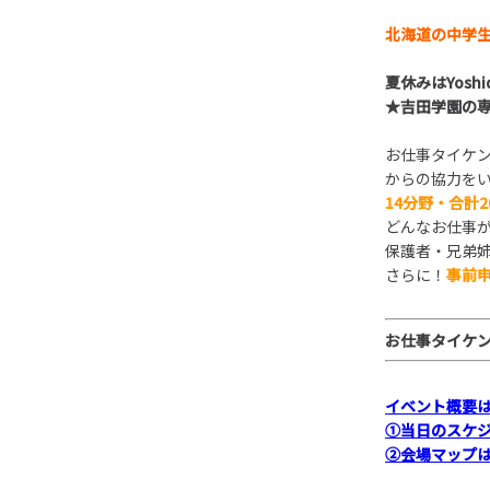
北海道の中学
夏休みは
Yoshi
★
吉田学園の
お仕事タイケ
からの協力を
14分野・合計
どんなお仕事
保護者・兄弟
さらに！
事前
お仕事タイケ
イベント概要
①当日のスケ
②会場マップ