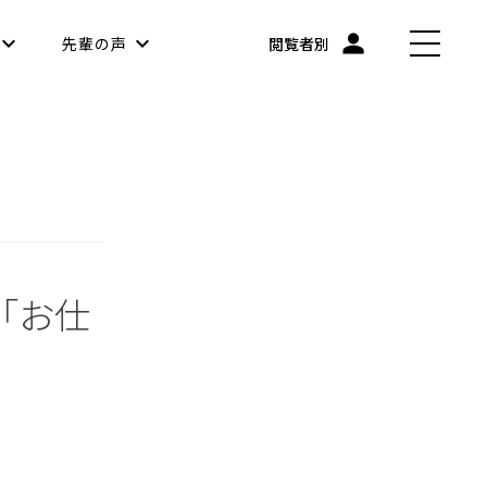
先輩の声
閲覧者別
「お仕