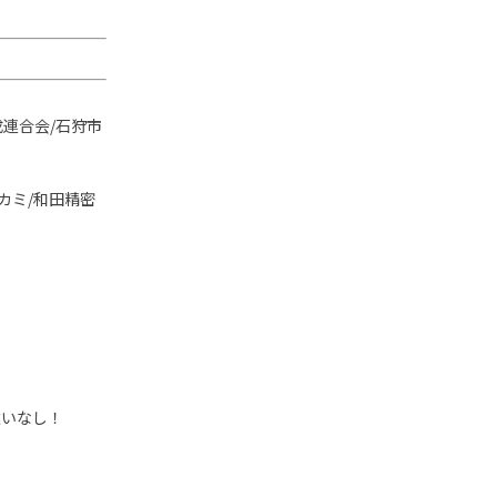
連合会/石狩市
カミ/和田精密
違いなし！