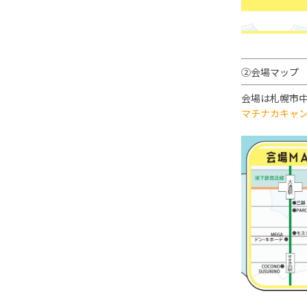
②会場マップ
会場は札幌市
マチナカキャ