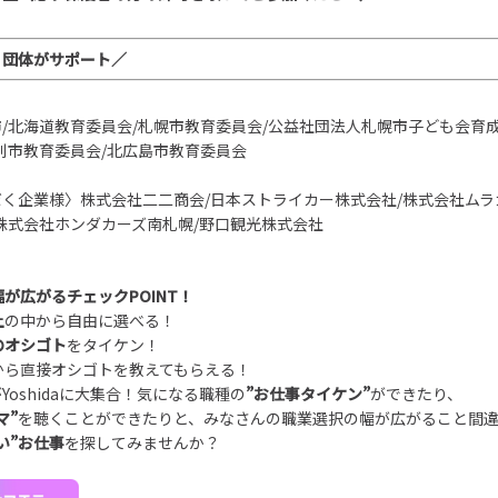
・団体がサポート／
/北海道教育委員会/札幌市教育委員会/公益社団法人札幌市子ども会育成
別市教育委員会/北広島市教育委員会
く企業様〉株式会社二二商会/日本ストライカー株式会社/株式会社ムラ
株式会社ホンダカーズ南札幌/野口観光株式会社
が広がるチェックPOINT！
上
の中から自由に選べる！
のオシゴト
をタイケン！
から直接オシゴトを教えてもらえる！
Yoshidaに大集合！気になる職種の
”
お仕事タイケン
”
ができたり、
マ
”
を聴くことができたりと、みなさんの職業選択の幅が広がること間
い
”
お仕事
を探してみませんか？