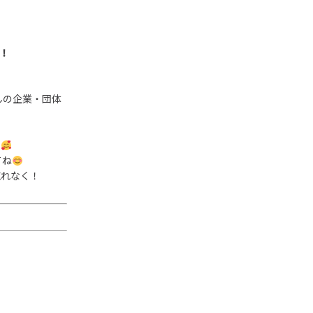
！
んの企業・団体
す
てね
忘れなく！