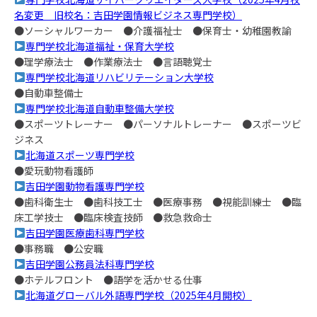
名変更 旧校名：吉田学園情報ビジネス専門学校）
●ソーシャルワーカー ●介護福祉士 ●保育士・幼稚園教諭
専門学校北海道福祉・保育大学校
●理学療法士 ●作業療法士 ●言語聴覚士
専門学校北海道リハビリテーション大学校
●自動車整備士
専門学校北海道自動車整備大学校
●スポーツトレーナー ●パーソナルトレーナー ●スポーツビ
ジネス
北海道スポーツ専門学校
●愛玩動物看護師
吉田学園動物看護専門学校
●歯科衛生士 ●歯科技工士 ●医療事務 ●視能訓練士 ●臨
床工学技士 ●臨床検査技師 ●救急救命士
吉田学園医療歯科専門学校
●事務職 ●公安職
吉田学園公務員法科専門学校
●ホテルフロント ●語学を活かせる仕事
北海道グローバル外語専門学校（2025年4月開校）