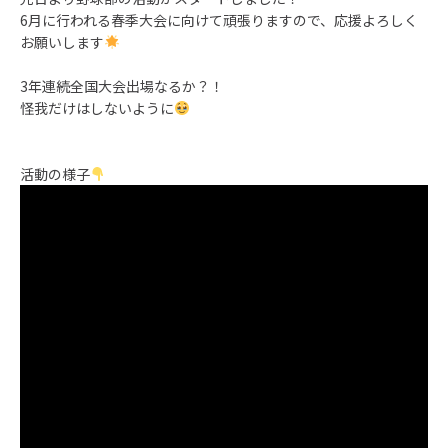
6月に行われる春季大会に向けて頑張りますので、応援よろしく
お願いします
3年連続全国大会出場なるか？！
怪我だけはしないように
活動の様子
動
画
プ
レ
ー
ヤ
ー