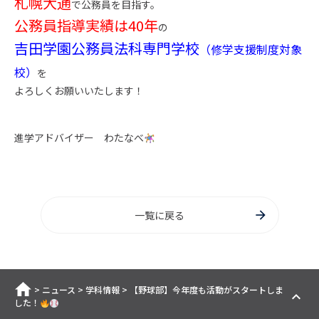
札幌大通
で公務員を目指す。
公務員指導実績は40年
の
吉田学園公務員法科専門学校
（修学支援制度対象
校）
を
よろしくお願いいたします！
進学アドバイザー わたなべ
一覧に戻る
ホーム
>
ニュース
>
学科情報
>
【野球部】今年度も活動がスタートしま
した！