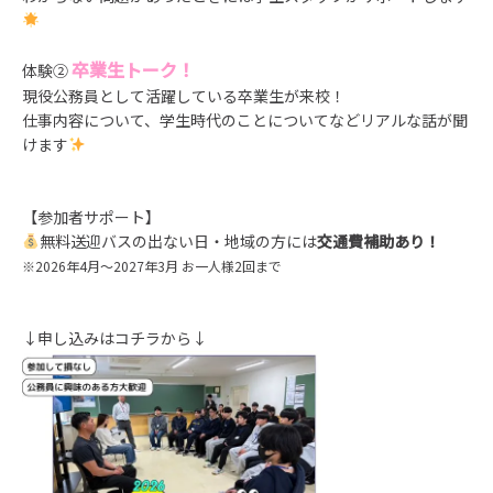
卒業生トーク！
体験②
現役公務員として活躍している卒業生が来校！
仕事内容について、学生時代のことについてなどリアルな話が聞
けます
【参加者サポート】
無料送迎バスの出ない日・地域の方には
交通費補助あり！
※2026年4月～2027年3月 お一人様2回まで
↓申し込みはコチラから↓