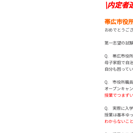
\内定者
帯広市役
おめでとうご
第一志望の試
Q. 帯広市役
母子家庭で自
自分も困って
Q. 市役所職
オープンキャ
授業でつまず
Q. 実際に入
授業は基本ゆ
わからないこ