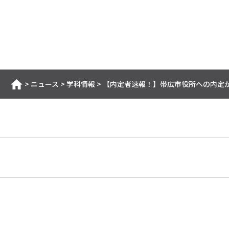
>
ニュース
>
学科情報
>
【内定者速報！】帯広市役所への内定
ホーム