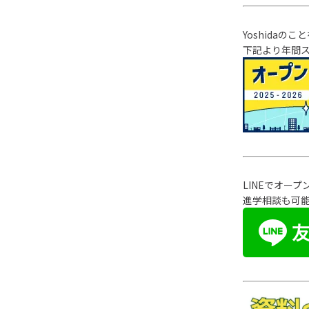
Yoshida
下記より年間
LINEでオー
進学相談も可