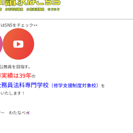
はSNSをチェック
公務員を目指す。
実績は39年
の
公務員法科専門学校
（修学支援制度対象校）
を
いいたします！
ザー わたなべ