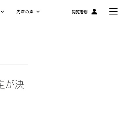
先輩の声
閲覧者別
定が決