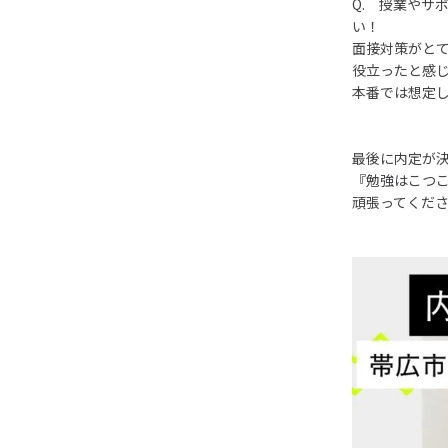
Q. 授業やサ
い！
面接対策がと
役立ったと感
本番では想定
最後に内定が
『勉強はこつ
頑張ってくだ