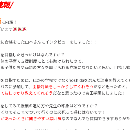
速報/
所
に内定！
ざいます
験に合格をした山本さんにインタビューをしました！！
所を目指したきっかけはなんですか？
治体の子育て支援制度にとても助けられたので、
いる子供たちや両親の方々を助けられる立場になりたいと思い、目指し
員を目指すために、ほかの学校ではなくYoshidaを選んだ理由を教えて
ンパスに参加して、
面接対策をしっかりしてくれそう
だなと思ったのと、
いてもしっかり教えてくれそう
だなと思ったので吉田学園にしました！
学をしてみて授業の進め方や先生の印象はどうですか？
っくりでそこまでついて行くのに必死って感じはないです！
とがあったときに聞きやすい雰囲気
なのでなんでも質問できますありが