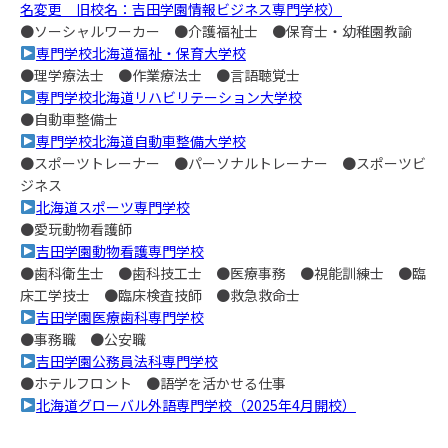
名変更 旧校名：吉田学園情報ビジネス専門学校）
●ソーシャルワーカー ●介護福祉士 ●保育士・幼稚園教諭
専門学校北海道福祉・保育大学校
●理学療法士 ●作業療法士 ●言語聴覚士
専門学校北海道リハビリテーション大学校
●自動車整備士
専門学校北海道自動車整備大学校
●スポーツトレーナー ●パーソナルトレーナー ●スポーツビ
ジネス
北海道スポーツ専門学校
●愛玩動物看護師
吉田学園動物看護専門学校
●歯科衛生士 ●歯科技工士 ●医療事務 ●視能訓練士 ●臨
床工学技士 ●臨床検査技師 ●救急救命士
吉田学園医療歯科専門学校
●事務職 ●公安職
吉田学園公務員法科専門学校
●ホテルフロント ●語学を活かせる仕事
北海道グローバル外語専門学校（2025年4月開校）