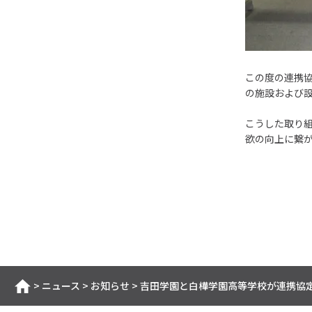
この度の連携
の施設および
こうした取り
欲の向上に繋
>
ニュース
>
お知らせ
>
吉田学園と白樺学園高等学校が連携協
ホーム