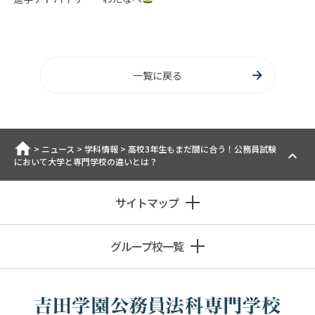
一覧に戻る
ホーム
>
ニュース
>
学科情報
>
高校3年生もまだ間に合う！公務員試験
において大学と専門学校の違いとは？
サイトマップ
グループ校一覧