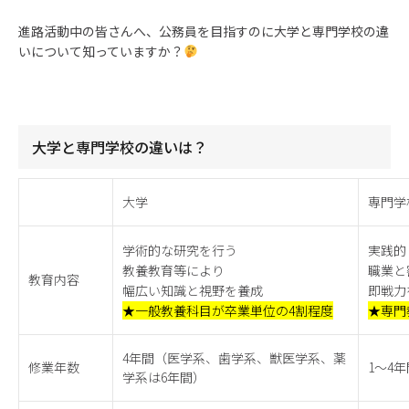
進路活動中の皆さんへ、公務員を目指すのに大学と専門学校の違
いについて知っていますか？
大学と専門学校の違いは？
大学
専門学
学術的な研究を行う
実践的
教養教育等により
職業と
教育内容
幅広い知識と視野を養成
即戦力
★一般教養科目が卒業単位の4割程度
★専門
4年間（医学系、歯学系、獣医学系、薬
修業年数
1～4年
学系は6年間）