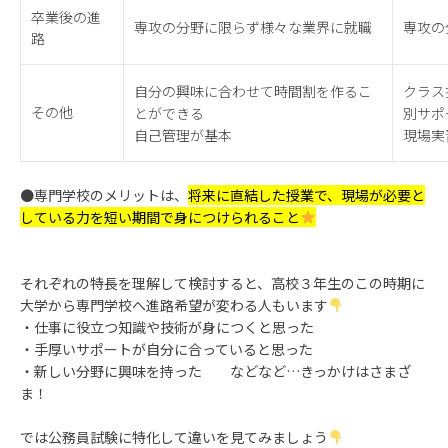
卒業後の進
専攻の分野に限らず様々な業界に就職
専攻の
路
自分の興味に合わせて時間割を作るこ
クラス
その他
とができる
別サポ
自己管理が基本
現場実
●専門学校のメリットは、
将来に直結した授業で、現場が必要と
している力を短い期間で身につけられること
それぞれの特長を理解して検討すると、高校３年生のこの時期に
大学から専門学校へ進路希望が変わる人もいます
・仕事に役立つ知識や技術が身につくと思った
・手厚いサポートが自分に合っていると思った
・新しい分野に興味を持った などなど…きっかけはさまざ
ま！
では公務員試験に特化して違いを見てみましょう