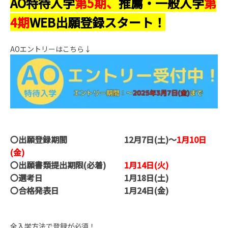
AO特待入学
第5期、
推薦・一般入学
第
4期
WEB出願登録スタート！
AOエントリーはこちら↓
〇出願登録期間 12月7日(土)～
1月10日
(金)
〇出願書類提出期限(必着)
1月14日(火)
〇選考日 1月18日(土)
〇合格発表日 1月24日(金)
全入学方法で登録が必須！