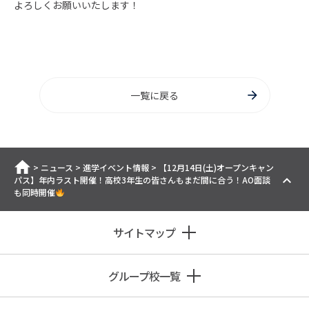
よろしくお願いいたします！
一覧に戻る
ホーム
>
ニュース
>
進学イベント情報
>
【12月14日(土)オープンキャン
パス】年内ラスト開催！高校3年生の皆さんもまだ間に合う！AO面談
も同時開催
サイトマップ
グループ校一覧