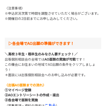
〈注意事項〉
※申込状況次第で時間を調整させていただく場合がございます。
※開催日の2日前までにお申し込みしてください。
▷各会場でAO出願の準備ができます！
＼高校３年生・既卒生のみなさん要チェック！／
出張個別相談会の会場では
AO面談の実施が可能
です！
この機会にお住まいの地域でAO出願の条件をクリアしましょ
う！
＊面談には出張個別相談会へのお申し込みが必要です。
〈出張AO面談までの流れ〉
①マイページ登録
②AOエントリーシートの作成
・提出
③各会場で面談を実施
こちら
（募集要項・資料の請求は
）