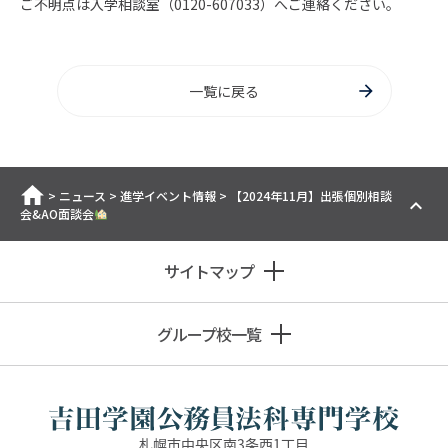
ご不明点は入学相談室（0120-607033）へご連絡ください。
一覧に戻る
ホーム
>
ニュース
>
進学イベント情報
>
【2024年11月】出張個別相談
会&AO面談会
サイトマップ
グループ校一覧
札幌市中央区南3条西1丁目