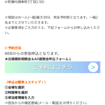
か町静内御幸町3丁目2-50）
※相談はお一人(一組)最大30分、完全予約制となります。一組2
名までとさせていただきます。
※必要事項をご入力のうえ、下記フォームからお申し込みくださ
い。
▷
予約方法
WEBからの参加申込となります。
★
出張個別相談会＆AO面談会
申込フォーム
↓
〈申込は簡単３ステップ！〉
①
会場を選択
②
時間帯を選択
③
参加者情報を入力
⇒担当からの確定連絡(メール・電話)をお待ちください。