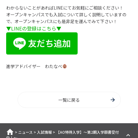
わからないことがあればLINEにてお気軽にご相談ください！
オープンキャンパスでも入試について詳しく説明していますの
で、オープンキャンパスにも是非足を運んでみて下さい！
▼LINEの登録はこちら▼
進学アドバイザー わたなべ
一覧に戻る
ホーム
>
ニュース
>
入試情報
>
【AO特待入学】～第2期入学願書受付
中！～