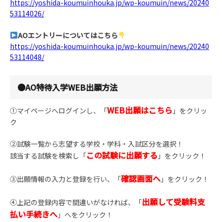
https://yoshida-koumuinhouka.jp/wp-koumuin/news/20240
53114026/
AOエントリーについてはこちら
https://yoshida-koumuinhouka.jp/wp-koumuin/news/20240
53114048/
●AO特待入学WEB出願方法
WEB出願はこちら
①マイページへログインし、「
」をクリッ
ク
➁試験一覧から志望する学校・学科・入試区分を選択！
この試験に出願する
該当する試験を検索し「
」をクリック！
確認画面へ
③出願情報の入力と登録を行い、「
」をクリック！
出願して受験料支
④上記の登録内容で間違いがなければ、「
払い手続きへ
」へをクリック！