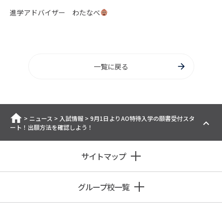
進学アドバイザー わたなべ
一覧に戻る
ホーム
>
ニュース
>
入試情報
>
9月1日よりAO特待入学の願書受付スタ
ート！出願方法を確認しよう！
サイトマップ
グループ校一覧