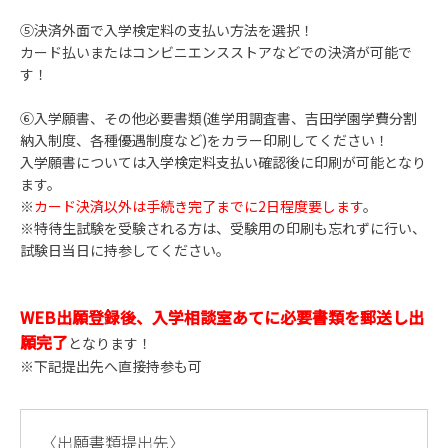
⑤決済外面で入学検定料の支払い方法を選択！
カード払いまたはコンビニエンスストアなどでの決済が可能で
す！
⑥入学願書、その他必要書類(進学用調査書、吉田学園学費分割
納入制度、各種優遇制度など)をカラー印刷してください！
入学願書については入学検定料支払い確認後に印刷が可能となり
ます。
※
カード決済以外は手続き完了までに2日程度要します
。
※特待生試験を受験される方は、受験用の印刷も忘れずに行い、
試験日当日に持参してください。
WEB出願登録後、入学相談室あてに必要書類を郵送し出
願完了
となります！
※下記提出先へ直接持参も可
〈出願書類提出先〉