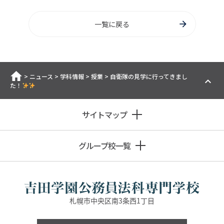
一覧に戻る
ホーム
>
ニュース
>
学科情報
>
授業
>
自衛隊の見学に行ってきまし
た！
サイトマップ
グループ校一覧
札幌市中央区南3条西1丁目