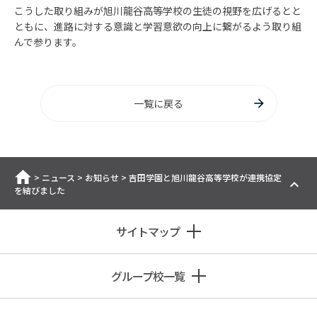
こうした取り組みが旭川龍谷高等学校の生徒の視野を広げるとと
ともに、進路に対する意識と学習意欲の向上に繋がるよう取り組
んで参ります。
一覧に戻る
ホーム
>
ニュース
>
お知らせ
>
吉田学園と旭川龍谷高等学校が連携協定
を結びました
サイトマップ
グループ校一覧