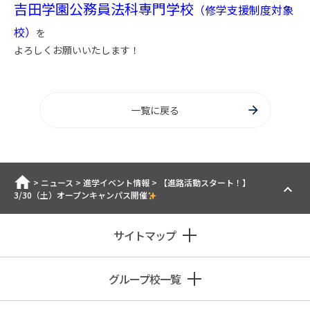
吉田学園公務員法科専門学校
（修学支援制度対象
校）
を
よろしくお願いいたします！
一覧に戻る
ホーム
>
ニュース
>
進学イベント情報
>
【進路活動スタート！】
3/30（土）オープンキャンパス開催
サイトマップ
グループ校一覧