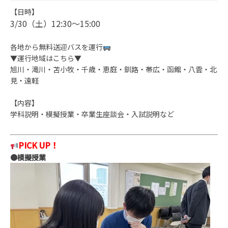
【日時】
3/30（土）12:30～15:00
各地から無料送迎バスを運行
▼運行地域はこちら▼
旭川・滝川・苫小牧・千歳・恵庭・釧路・帯広・函館・八雲・北
見・遠軽
【内容】
学科説明・模擬授業・卒業生座談会・入試説明など
PICK UP！
●模擬授業