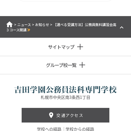
ホーム
>
ニュース
>
お知らせ
>
【選べる受講方法】公務員無料講習会高
３コース開講
サイトマップ
グループ校一覧
札幌市中央区南3条西1丁目
交通アクセス
学校への経路
学校からの経路