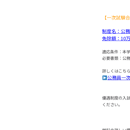
【一次試験合
制度名：公務
免除額：10
適応条件：本
必要書類：公
詳しくはこち
公務員一
優遇制度の入
ください。