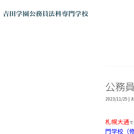
公務
2023/11/25 |
札幌大通
で
門学校（