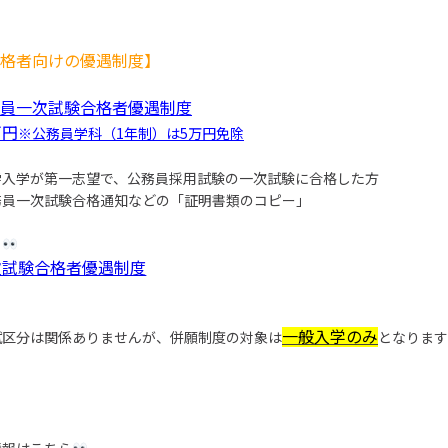
格者向けの優遇制度】
員一次試験合格者優遇制度
万円
※公務員学科（1年制）は5万円免除
学入学が第一志望で、公務員採用試験の一次試験に合格した方
務員一次試験合格通知などの「証明書類のコピー」
ら
次試験合格者優遇制度
一般入学のみ
試区分は関係ありませんが、併願制度の対象は
となります