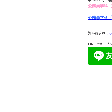
学科の詳しい
公務員学科（
公務員学科（
資料請求は
こ
LINEでオー