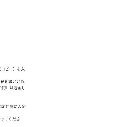
（コピー）を入
格通知書ととも
00円）は返金し
指定口座に入金
行ってくださ