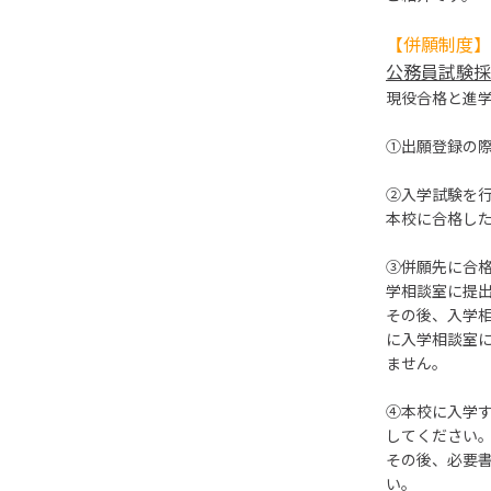
【併願制度】
公務員試験採
現役合格と進
①出願登録の
②入学試験を
本校に合格した
③併願先に合
学相談室に提
その後、入学
に入学相談室に
ません。
④本校に入学す
してください
その後、必要
い。