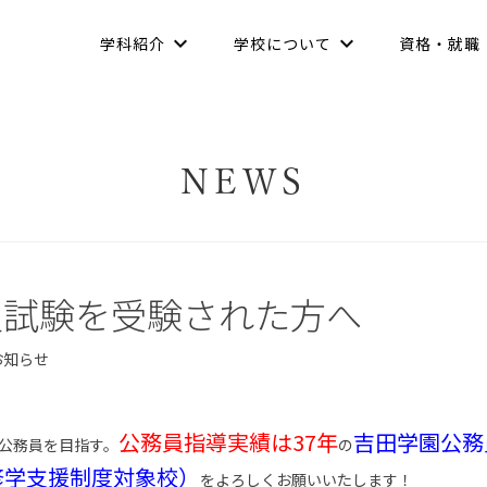
学科紹介
学校について
資格・就職
NEWS
員試験を受験された方へ
お知らせ
公務員指導実績は37年
吉田学園公務
公務員を目指す。
の
修学支援制度対象校）
をよろしくお願いいたします！