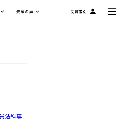
先輩の声
閲覧者別
員法科専