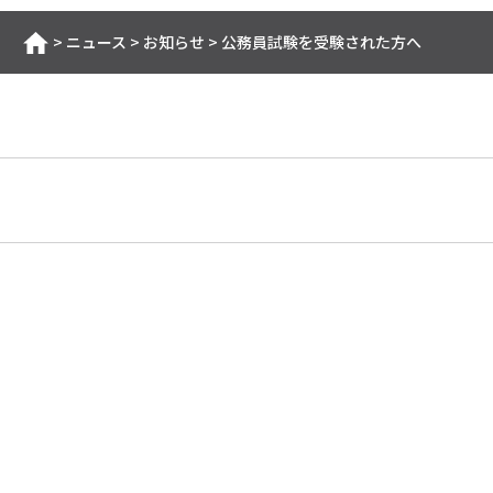
>
ニュース
>
お知らせ
>
公務員試験を受験された方へ
ホーム