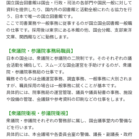
国立国会図書館は国会・行政・司法の各部門や国民一般に対して
資料を提供したり、国内外の図書館と活動全般にわたる協力を行
う、日本で唯一の国立図書館です。
ここで司書業務や一般事務に従事するのが国立国会図書館一般職
の仕事です。採用後は東京にある本館の他、国会分館、支部東洋
文庫、関西館などに勤務します。
【衆議院・参議院事務局職員】
日本の国会は、衆議院と参議院の二院制です。そのそれぞれの議
会活動を補佐して、スムーズな国会運営を手助けするのが、衆議
院・参議院事務局の仕事です。
職務そのものは会議運営事務、調査事務、一般事務に大別されま
すが、職員採用の場合は一般事務に就くことが基本です。
具体的には、院事務局の運営管理、議員や議員秘書の事務、施設
や設備の管理、会議録や参考資料の印刷などの仕事をします。
【衆議院衛視・参議院衛視】
衆議院・参議院それぞれの警務部に属し、国会議事堂内の警備な
どを行います。
具体的には、本会議場や各委員会室の警備、議長・副議長・政府