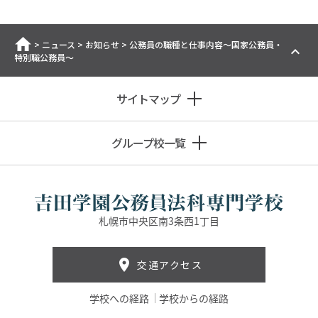
ホーム
>
ニュース
>
お知らせ
>
公務員の職種と仕事内容～国家公務員・
特別職公務員～
サイトマップ
グループ校一覧
札幌市中央区南3条西1丁目
交通アクセス
学校への経路
学校からの経路