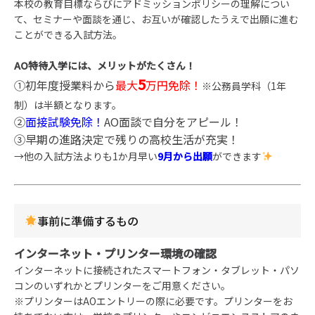
本校の教育目標ならびにアドミッションポリシーの理解につい
て、セミナーや面談を通じ、お互いが確認したうえで出願に進む
ことができる入試方法。
AO特待入学には、メリットがたくさん！
5
①初年度授業料から
最大
万円免除！
※公務員学科（1年
制）は半額となります。
②
面接試験免除！
AO面談で自分をアピール！
③早期の進路決定で残りの高校生活が充実！
→他の入試方法よりも1か月早い
9月から出願
ができます
事前に準備するもの
インターネット・プリンター環境の確認
インターネットに接続されたスマートフォン・タブレット・パソ
コンのいずれかとプリンターをご用意ください。
※プリンターはAOエントリーの際に必要です。プリンターをお