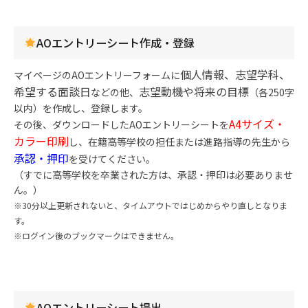
AOエントリーシート作成・登録
個人情報、志望学科、
マイページのAOエントリーフォームに
希望する面談日
志望動機や将来の目標
などの他、
（各250字
以内）を作成し、登録します。
A4サイズ・
その後、ダウンロードしたAOエントリーシートを
カラー印刷
し、在籍高等学校の担任または進路指導の先生から
承認・押印
を受けてください。
（すでに高等学校を卒業された方は、承認・押印は必要ありませ
ん。）
※30分以上更新されないと、タイムアウトではじめからやり直しとなりま
す。
※ログイン後のブックマークはできません。
AOエントリーシート提出