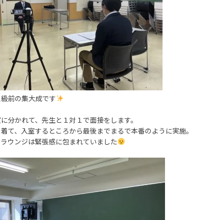
進級前の集大成です
室に分かれて、先生と１対１で面接をします。
を着て、入室するところから最後までまるで本番のように実施。
のラウンジは緊張感に包まれていました