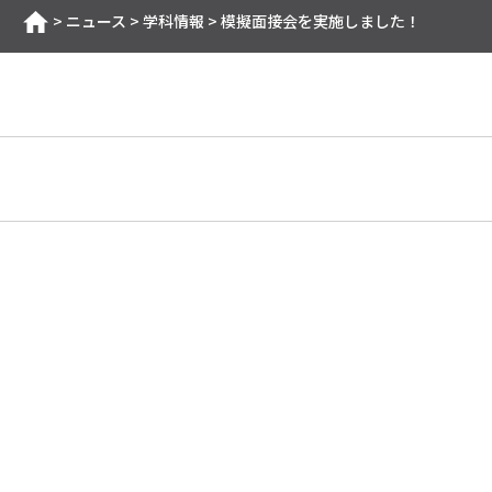
>
ニュース
>
学科情報
>
模擬面接会を実施しました！
ホーム