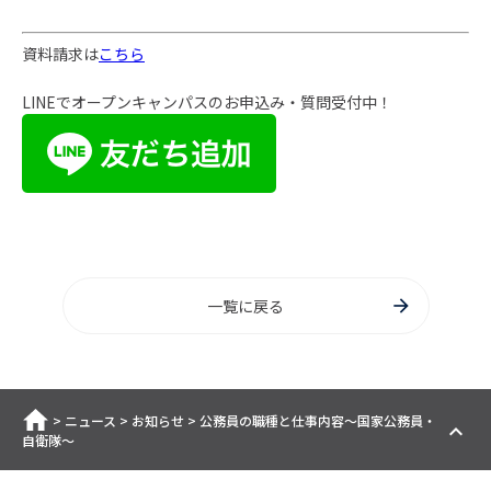
資料請求は
こちら
LINEでオープンキャンパスのお申込み・質問受付中！
一覧に戻る
ホーム
>
ニュース
>
お知らせ
>
公務員の職種と仕事内容～国家公務員・
自衛隊～