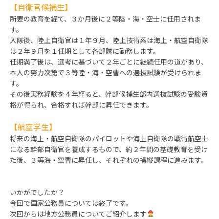
【自衛官候補生】
所要の教育を経て、３か月後に２等陸・海・空士に任用されま
す。
入隊後、陸上自衛官は１年９月、陸上技術系は海上・航空自衛隊
は２年９月を１任期として各部隊に勤務します。
任期満了後は、選考に基づいて２年ごとに継続任用の道があり、
本人の努力次第で３等陸・海・空曹への選抜試験が受けられま
す。
その後実務経験を４年経ると、幹部候補生部内選抜試験の受験資
格が得られ、合格すれば幹部に昇任できます。
【航空学生】
将来の海上・航空自衛隊のパイロットや海上自衛隊の戦術航空士
になる幹部自衛官を養成するもので、約２年間の基礎教育を受け
た後、３等海・空曹に昇任し、それぞれの操縦課程に進みます。
いかがでしたか？
今回で国家公務員については終了です。
次回からは地方公務員についてご紹介します