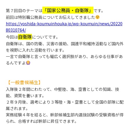
「国家公務員・自衛隊」
第７回目のテーマは
です。
前回は特別職公務員についてお伝えしてきました
https://yoshida-koumuinhouka.jp/wp-koumuin/news/20220
80310764/
自衛隊
今回は
についてです。
自衛隊は、国の防衛、災害の援助、国連平和維持活動など国内外
を視野に入れた活動を行います。
一言で自衛隊と言っても幅広く選択肢があり、あらゆる仕事があ
るんですよ
【一般曹候補生】
入隊後２年間にわたって、中堅陸、海、空曹としての知識、技
能、資質を養います。
２年９月後、選考により３等陸・海・空曹として全国の部隊に配
属されます。
実務経験４年を経ると、幹部候補生部内選抜試験の受験資格が得
られ、合格すれば幹部に昇任できます。