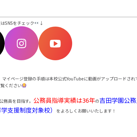
はSNSをチェック
↓
、マイページ登録の手順は本校公式YouTubeに動画がアップロードさ
ご覧ください
公務員指導実績は36年
吉田学園公務
公務員を目指す。
の
修学支援制度対象校）
をよろしくお願いいたします！