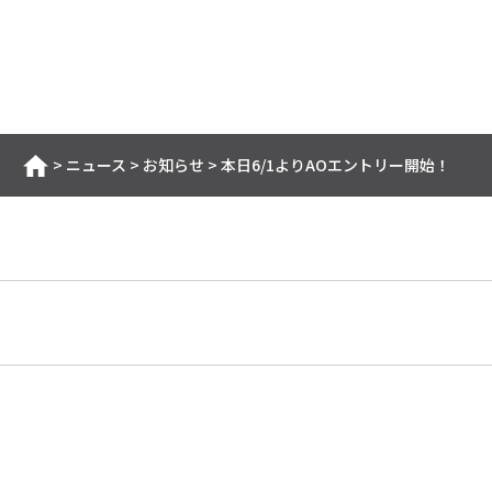
>
ニュース
>
お知らせ
>
本日6/1よりAOエントリー開始！
ホーム