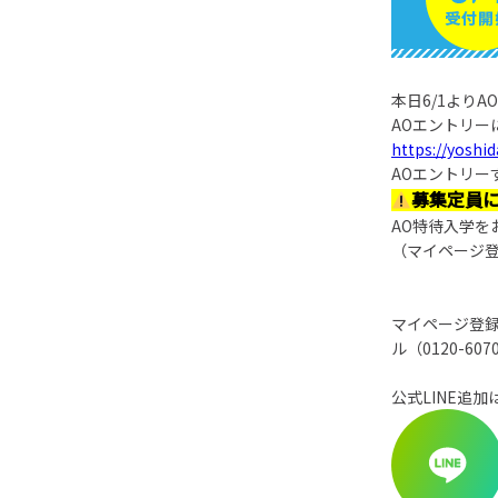
本日6/1より
AOエントリ
https://yosh
AOエントリー
募集定員
AO特待入学を
（マイページ
マイページ登録
ル（0120-6
公式LINE追