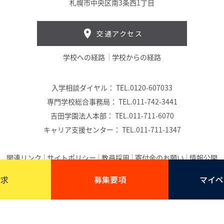
札幌市中央区南3条西1丁目
交通アクセス
学校への経路
学校からの経路
入学相談ダイヤル：
TEL.0120-607033
専門学校総合事務局：
TEL.011-742-3441
吉田学園法人本部：
TEL.011-711-6070
キャリア支援センター：
TEL.011-711-1347
関連リンク
サイトポリシー
教員採用
寄付金のお願い
情報公開
(C) 吉田学園公務員法科専門学校｜吉田学園
請求
募集要項
マイペ