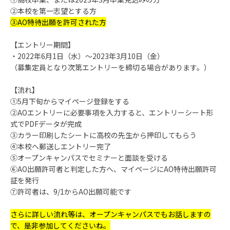
②本校を第一志望とする方
③AO特待出願を許可された方
【エントリー期間】
・2022年6月1日（水）～2023年3月10日（金）
（募集定員となり次第エントリーを締切る場合があります。）
【流れ】
①5月下旬からマイページ登録をする
②AOエントリーに必要事項を入力すると、エントリーシート形
式でPDFデータが完成
③カラー印刷したシートに高校の先生から押印してもらう
④本校へ郵送しエントリー完了
⑤オープンキャンパスでセミナーと面談を受ける
⑥AO出願許可者と判定した方へ、マイページにAO特待出願許可
証を発行
⑦許可者は、9/1からAO出願可能です
さらに詳しい流れ等は、オープンキャンパスでもお話しますの
で、是非参加してくださいね。