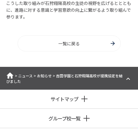
こうした取り組みが石狩翔陽高校の生徒の視野を広げるとととも
に、進路に対する意識と学習意欲の向上に繋がるよう取り組んで
参ります。
一覧に戻る
ホーム
>
ニュース
>
お知らせ
>
吉田学園と石狩翔陽高校が提携協定を結
びました
サイトマップ
グループ校一覧