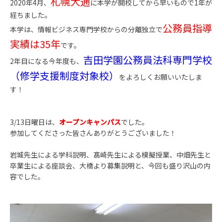
札幌大通
2020年4月、
に本学が開校してから早いもので1年が
経ちました。
公務員指導
本学は、情報ビジネス専門学校からの分離独立で
実績は35年
です。
吉田学園公務員法科専門学校
2年目になる今年度も、
（修学支援制度対象校）
をよろしくお願いいたしま
す！
3/13日曜日は、
オープンキャンパス
でした。
参加してくださった皆さんありがとうございました！
岩城先生による学科説明、髙崎先生による模擬授業、中畑先生と
卒業生による座談会、大橋より募集説明と、今回も盛り沢山の内
容でした。