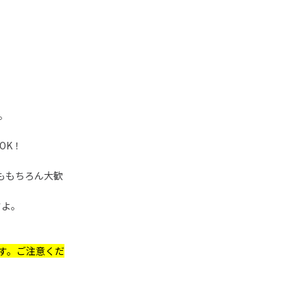
。
OK！
ももちろん大歓
すよ。
す。ご注意くだ