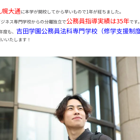
札幌大通
に本学が開校してから早いもので1年が経ちました。
公務員指導実績は35年
ビジネス専門学校からの分離独立で
です
吉田学園公務員法科専門学校（修学支援制
年度も、
願いいたします！