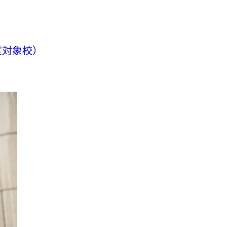
。
度対象校）