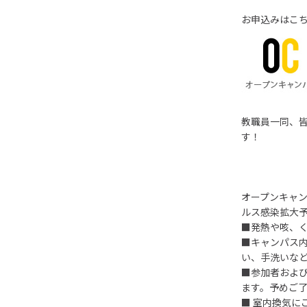
お申込みはこ
教職員一同、
す！
オープンキャ
ルス感染拡大予
■発熱や咳、
■キャンパス
い、手洗いな
■参加者およ
ます。予めご
■ 室内換気に