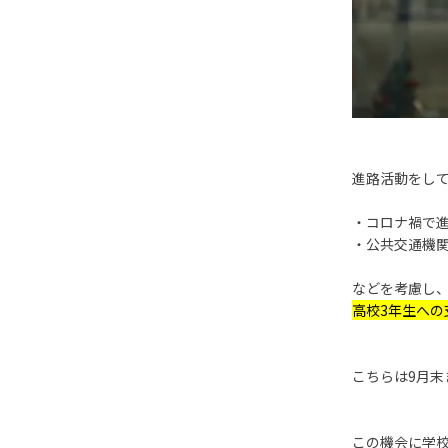
進路活動をし
・コロナ禍で
・公共交通機
などを考慮し
高校3年生への
こちらは9月末
この機会に学