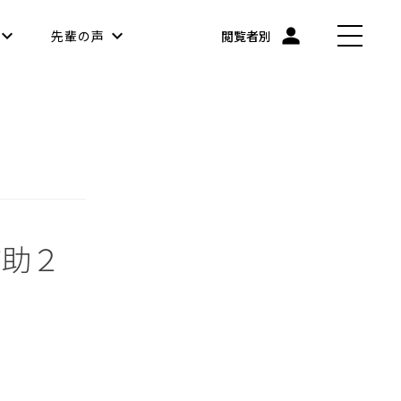
先輩の声
閲覧者別
補助２