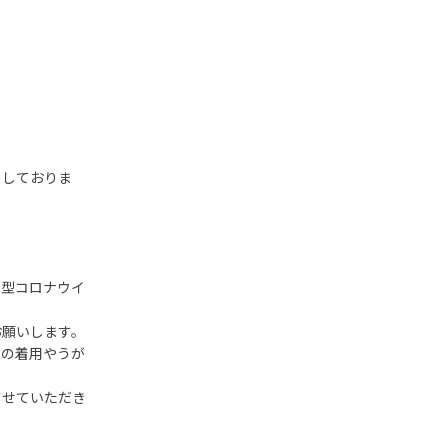
ちしておりま
新型コロナウイ
。
お願いします。
クの着用やうが
させていただき