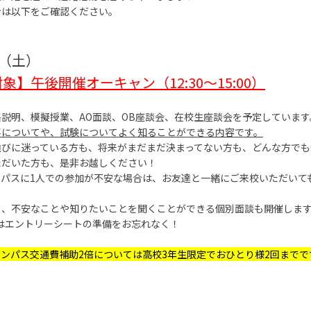
ンは以下をご確認ください。
日（土）
象】午後開催オーキャン（12:30～15:00）
説明、模擬授業、AO面談、OB座談会、在校生座談会を予定しています
事についてや、試験についてよく知ることができる内容です。
びに迷っている方も、将来がまだまだ決まってない方も、どんな方でも
ただいた方も、是非お越しください！
ンパスに1人での参加が不安な場合は、お友達と一緒にご来校いただいて
も、不安なことや知りたいことを聞くことができる個別面談も開催しま
はエントリーシートの準備をお忘れなく！
ャンパス交通費補助
2
倍については高校
3
年生限定でおひとり様
2
回までで