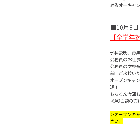
対象オーキャ
■10月9
【全学年対
学科説明、募集
公務員のお仕
公務員の学校選
前回ご来校い
オープンキャ
迎！
もちろん今回
※AO面談の方
※オープンキ
さい。