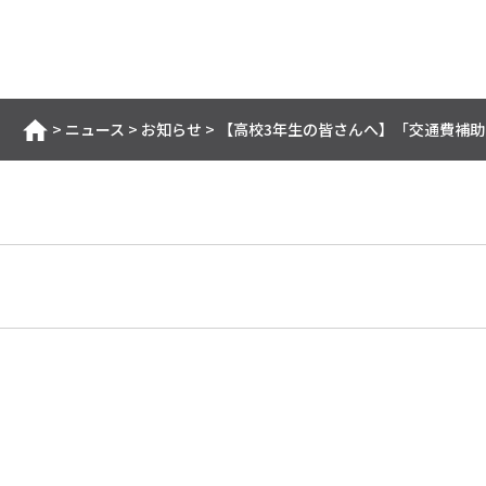
>
ニュース
>
お知らせ
>
【高校3年生の皆さんへ】「交通費補
ホーム