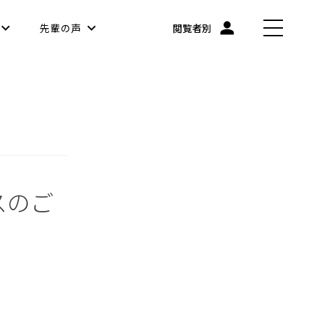
先輩の声
閲覧者別
スのご