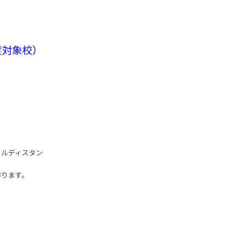
。
度対象校）
ャルディスタン
おります。