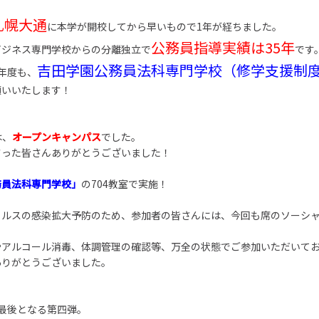
札幌大通
に本学が開校してから早いもので1年が経ちました。
公務員指導実績は35年
ビジネス専門学校からの分離独立で
です
吉田学園公務員法科専門学校（修学支援制
年度も、
願いいたします！
は、
オープンキャンパス
でした。
さった皆さんありがとうございました！
務員法科専門学校」
の704教室で実施！
イルスの感染拡大予防のため、参加者の皆さんには、今回も席のソーシ
やアルコール消毒、体調管理の確認等、万全の状態でご参加いただいて
ありがとうございました。
最後となる第四弾。