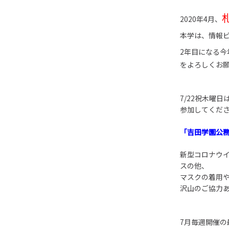
2020年4月、
本学は、情報
2年目になる今
をよろしくお
7/22祝木曜日
参加してくだ
「吉田学園公
新型コロナウ
スの他、
マスクの着用
沢山のご協力
7月毎週開催の