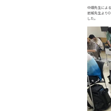
中畑先生によ
岩城先生よりO
した。