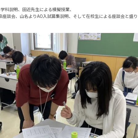
る学科説明、田近先生による模擬授業、
B座談会、山名よりAO入試募集説明、そして在校生による座談会と盛