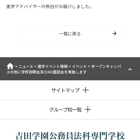
進学アドバイザーの熊谷がお届けしました。
一覧に戻る
ホーム
>
ニュース
>
進学イベント情報
>
イベント
>
オープンキャンパ
スの他に学校説明会及びAO面談会を実施します
サイトマップ
グループ校一覧