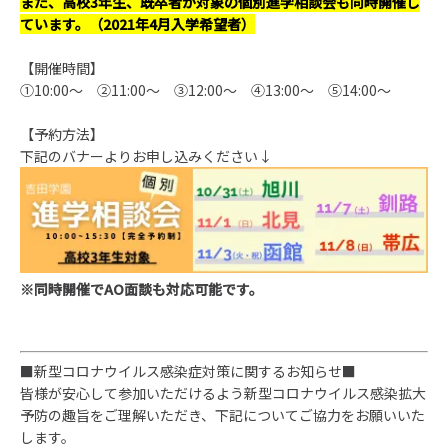
また、高校3年生、既卒者が対象の個別進学相談会も同時開催し
ています。（2021年4月入学希望者）
【開催時間】
①10:00
～ ②
11:00
～ ③12:00～
④13:00～ ⑤14:00～
【予約方法】
下記のバナーよりお
申し込みください↓
※同時開催でAO面談も対応可能です。
■新型コロナウイルス感染症対策に関するお知らせ■
皆様が安心して参加いただけるよう新型コロナウイルス感染拡大
予防の趣旨をご理解いただき、下記についてご協力をお願いいた
します。