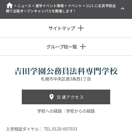
ホーム
>
ニュース
>
進学イベント情報
>
イベント
>
11/1 に北見市民会
館で出張オープンキャンパスを開催します！
サイトマップ
グループ校一覧
札幌市中央区南3条西1丁目
交通アクセス
学校への経路
学校からの経路
入学相談ダイヤル：
TEL.0120-607033