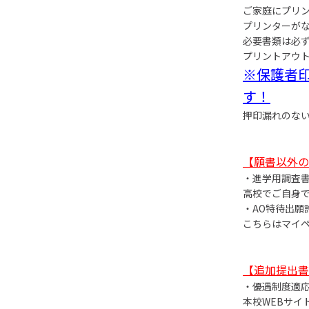
ご家庭にプリ
プリンターが
必要書類は必ず
プリントアウ
※保護者
す！
押印漏れのな
【願書以外の
・進学用調査
高校でご自身
・AO特待出願
こちらはマイ
【追加提出書
・優遇制度適
本校WEBサイ