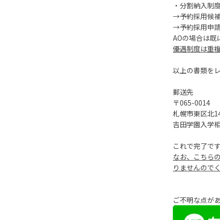
・分割納入制
→予約採用候
→予約採用申
AOの場合は既
優遇制度は重
以上の書類を
郵送先
〒065-0014
札幌市東区北14
吉田学園入学
これで完了で
なお、こちら
りませんので
ご不明な点があ