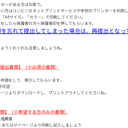
ンターがある方はお家で。
ない方はコンビニのネットプリントサービスや学校のプリンターを利用
「A4サイズ」「カラー」で印刷してください。
トをしたら保護者の方へ保護者印を押してもらいます。
印を忘れて提出してしまった場合は、再提出となっ
いようくれぐれも注意しましょうね。
提出書類】（※必須の書類）
書
で申請をして、発行してもらいます。
許可証
ページよりダウンロードし、プリントアウトしてくださいね。
類】（※希望する方のみの書類）
応推薦書
トまたはマイページより印刷し記入しましょう