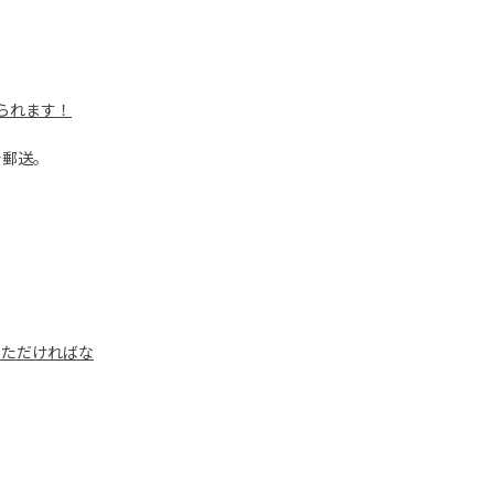
られます！
で郵送。
いただければな