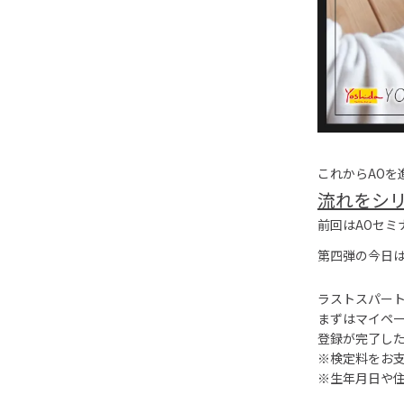
これからAOを
流れをシ
前回はAOセミ
第四弾の今日
ラストスパー
まずはマイペ
登録が完了した
※検定料をお
※生年月日や