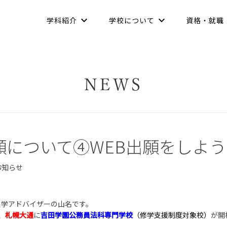
学科紹介
学校について
資格・就職
NEWS
願について④WEB出願をしよう
お知らせ
進学アドバイザーの山名です。
、
札幌大通
に
吉田学園公務員法科専門学校
（修学支援制度対象校）
が開