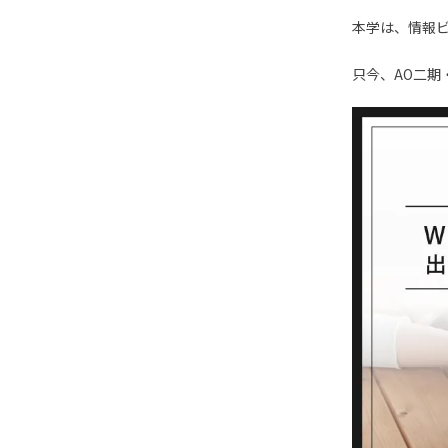
本学は、情報
只今、AO二期