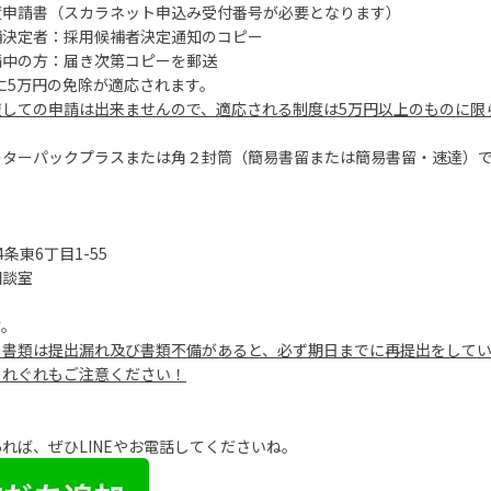
度申請書（スカラネット申込み受付番号が必要となります）
補決定者：採用候補者決定通知のコピー
請中の方：届き次第コピーを郵送
に5万円の免除が適応されます。
複しての申請は出来ませんので、適応される制度は5万円以上のものに限
レターパックプラスまたは角２封筒（簡易書留または簡易書留・速達）
条東6丁目1-55
相談室
す。
の書類は提出漏れ及び書類不備があると、必ず期日までに再提出をして
くれぐれもご注意ください！
れば、ぜひLINEやお電話してくださいね。