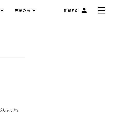
先輩の声
閲覧者別
校しました。