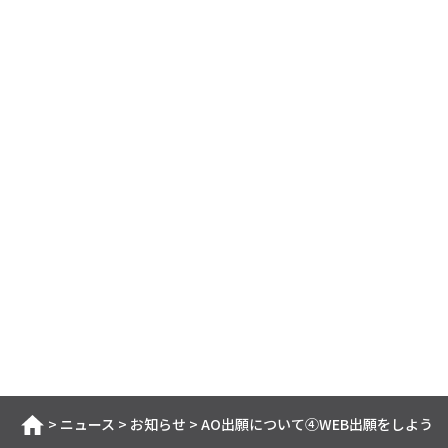
>
ニュース
>
お知らせ
>
AO出願について④WEB出願をしよう
ホーム