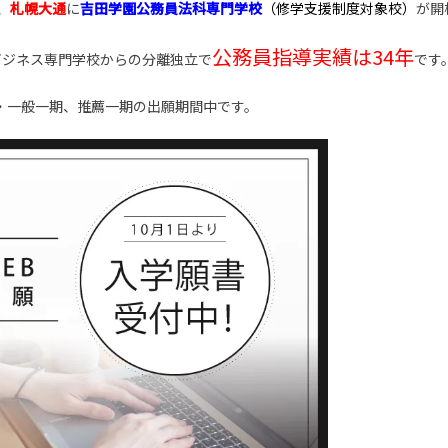
、
札幌大通
に
吉田学園公務員法科専門学校
（修学支援制度対象校）
が開
公務員指導実績は34年
ビジネス専門学校からの分離独立で
です
・一般一期、推薦一期の出願期間中です。