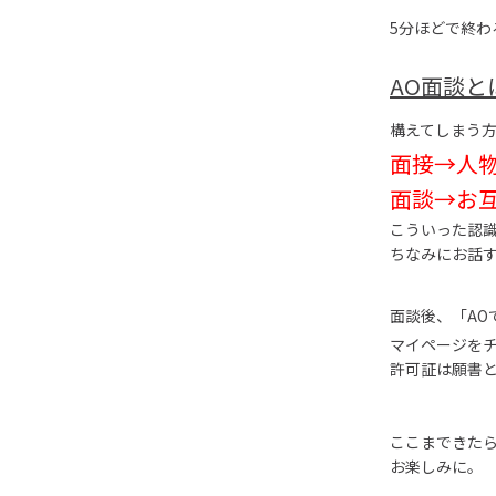
5分ほどで終わ
AO面談と
構えてしまう
面接→人
面談→お
こういった認
ちなみにお話す
面談後、「AO
マイページを
許可証は願書
ここまできた
お楽しみに。