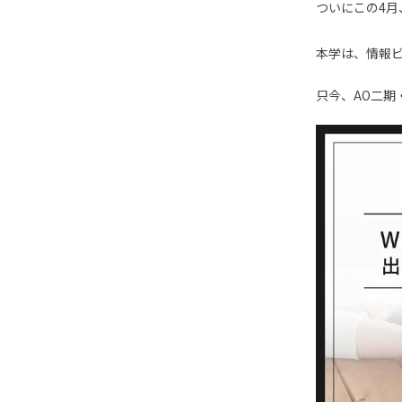
ついにこの
4
月
本学は、情報
只今、AO二期