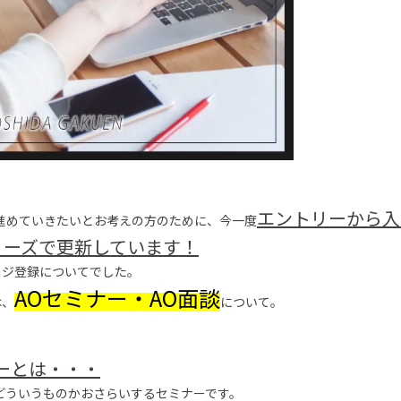
エントリーから入
進めていきたいとお考えの方のために、今一度
リーズで更新しています！
ージ登録についてでした。
AOセミナー・AO面談
は、
について。
ーとは・・・
どういうものかおさらいするセミナーです。