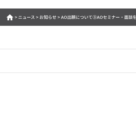
>
ニュース
>
お知らせ
>
AO出願について③AOセミナー・面談
ホーム