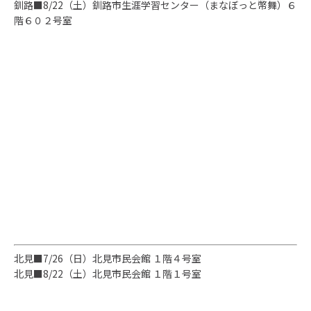
釧路■
8/22（土）
釧路市生涯学習センター（まなぼっと幣舞）６
階６０２号室
北見■
7/26（日）
北見市民会館 １階４号室
北見■8
/22（土）
北見市民会館 １階１号室