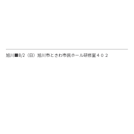
旭川■8
/2（日）
旭川市ときわ市民ホール研修室４０２