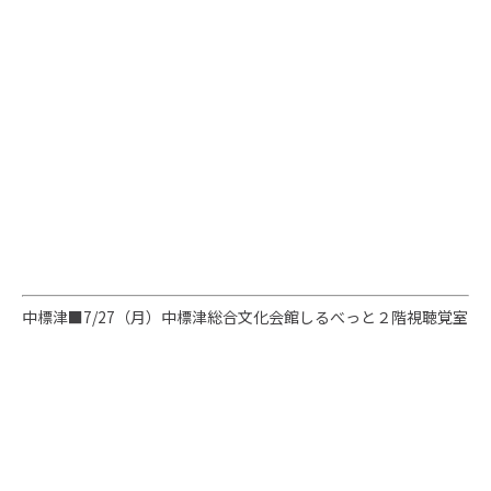
中標津■
7/27（月）
中標津総合文化会館しるべっと２階視聴覚室