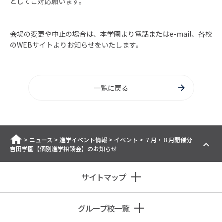
どしてご対応願います。
会場の変更や中止の場合は、本学園より電話または
e-mail
、各校
の
WEB
サイトよりお知らせをいたします。
一覧に戻る
ホーム
>
ニュース
>
進学イベント情報
>
イベント
>
７月・８月開催分
吉田学園【個別進学相談会】のお知らせ
サイトマップ
グループ校一覧