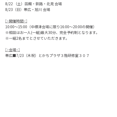
8/22 （土）函館・釧路・北見 会場
8/23（日）帯広・旭川 会場
▷開催時間◁
10:00
～
15:00（
中標津会場に限り16:00～20:00の開催）
※相談はお一人
(
一組
)
最大
30
分、完全予約制となります。
※一組
2
名までとさせていただきます。
▷会場◁
帯広■7/23（木祝）
とかちプラザ３階研修室３０７