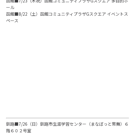
函館■
7/23（木祝）
函館コミュニティプラザGスクエア 多目的ホ
ール
函館■
8/22（土）
函館コミュニティプラザGスクエア イベントス
ペース
釧路■
7/26（日）
釧路市生涯学習センター（まなぼっと幣舞）６
階６０２号室