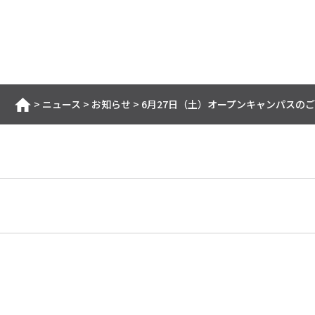
>
ニュース
>
お知らせ
>
6月27日（土）オープンキャンパスの
ホーム