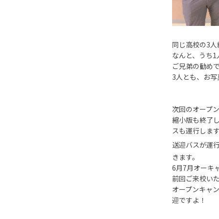
同じ高校の3人
なんと、うち
ご兄弟の勧め
3人とも、お
次回のオープン
縮小版も終了し
スも運行しま
送迎バスが運
きます。
6月7月オーキ
前回ご来校い
オープンキャ
迎ですよ！