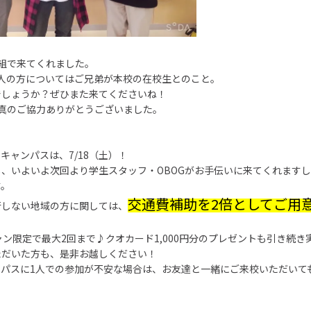
組で来てくれました。
1人の方についてはご兄弟が本校の在校生とのこと。
でしょうか？ぜひまた来てくださいね！
写真のご協力ありがとうございました。
キャンパスは、7/18（土）！
、いよいよ次回より学生スタッフ・OBOGがお手伝いに来てくれます
す。
交通費補助を2倍としてご用
行しない地域の方に関しては、
ャン限定で最大2回まで♪クオカード1,000円分のプレゼントも引き続き
ただいた方も、是非お越しください！
ンパスに1人での参加が不安な場合は、お友達と一緒にご来校いただいて