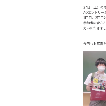
27日（土）の
AOエントリー
1回目、2回目
参加者の皆さ
力いただきま
今回もお写真