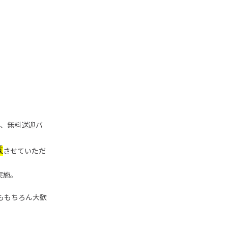
し、無料送迎バ
意
させていただ
実施。
ももちろん大歓