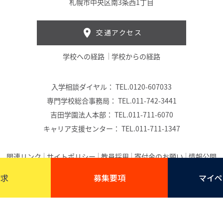
札幌市中央区南3条西1丁目
交通アクセス
学校への経路
学校からの経路
入学相談ダイヤル：
TEL.0120-607033
専門学校総合事務局：
TEL.011-742-3441
吉田学園法人本部：
TEL.011-711-6070
キャリア支援センター：
TEL.011-711-1347
関連リンク
サイトポリシー
教員採用
寄付金のお願い
情報公開
(C) 吉田学園公務員法科専門学校｜吉田学園
請求
募集要項
マイペ