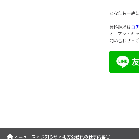
あなたも一緒
資料請求は
コ
オープン・キ
問い合わせ・
>
ニュース
>
お知らせ
>
地方公務員の仕事内容①
ホーム