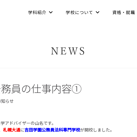
学科紹介
学校について
資格・就職
NEWS
公務員の仕事内容①
お知らせ
進学アドバイザーの山名です。
、
札幌大通
に
吉田学園公務員法科専門学校
が開校しました。