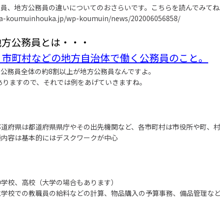
務員、地方公務員の違いについてのおさらいです。こちらを読んでみてね
ida-koumuinhouka.jp/wp-koumuin/news/202006056858/
地方公務員とは・・・
・市町村などの地方自治体で働く公務員のこと。
の
公務員全体の約8割以上が地方公務員なんですよ。
ありますので、それでは例をあげていきますね。
都道府県は都道府県県庁やその出先機関など、各市町村は市役所や町、
種内容は基本的にはデスクワークが中心
中学校、高校（大学の場合もあります）
立学校での教職員の給料などの計算、物品購入の予算事務、備品管理な