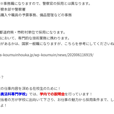
※事務職になりますので、警察官の採用とは異なります。
警察本部や警察署
品購入や職員の予算事務、備品管理などの事務
都道府県・市町村単位で採用になります。
関において、専門的な技術業務に携わります。
種があるかは、国家一般職になりますが、こちらを参考にしてください
ida-koumuinhouka.jp/wp-koumuin/news/202006116919/
か？
業の仕事内容を深める在校生のために！
務員法科専門学校」
では、
学内での説明会
を行っています！
担当者の方が学校に出向いて下さり、お仕事の魅力から採用条件まで、し
すよ！