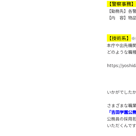
【警察事務】
【勤務先】各
【内 容】物
【技術系】
※
本庁や出先機
どのような職
https://yosh
いかがでした
さまざまな職
「吉田学園公
公務員の採用
いただくんで