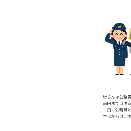
皆さんは公務
前回までは国
一口に公務員
本日からは、