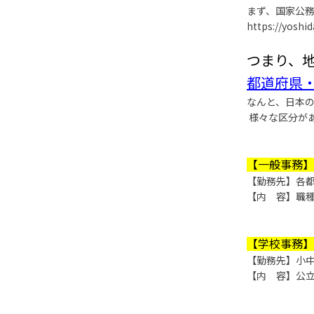
まず、国家公
https://yosh
つまり、
都道府県
なんと、日本
様々な区分が
【一般事務】
【勤務先】各
【内 容】職
【学校事務】
【勤務先】小
【内 容】公