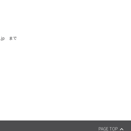
.jp
まで
PAGE TOP