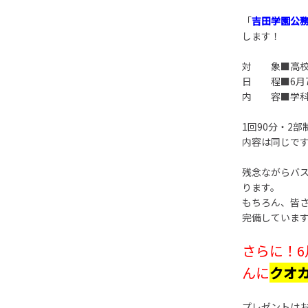
「
吉田学園公
します！
対 象■高校
日 程■6月7日（
内 容■学科
1回90分・2
内容は同じで
残念ながらバ
ります。
もちろん、皆
完備していま
さらに！
んに
クオカ
プレゼントはお