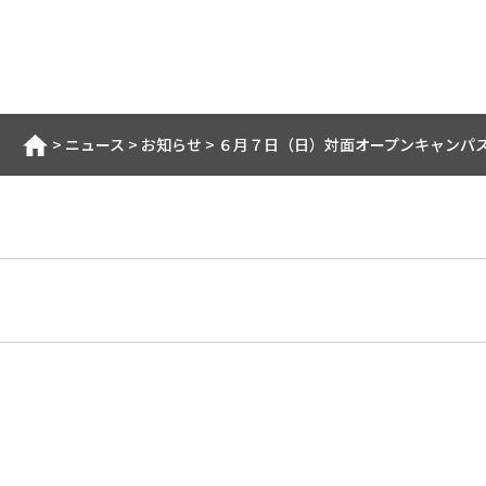
>
ニュース
>
お知らせ
>
６月７日（日）対面オープンキャンパ
ホーム