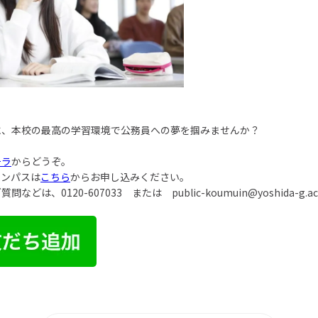
に、本校の最高の学習環境で公務員への夢を掴みませんか？
チラ
からどうぞ。
ャンパスは
こちら
からお申し込みください。
ご質問などは、
0120-607033
または
public-koumuin@yoshida-g.ac