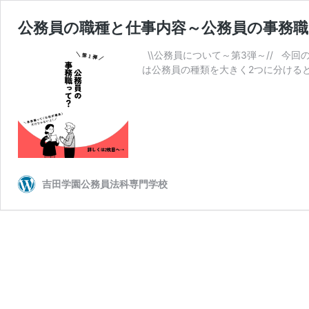
公務員の職種と仕事内容～公務員の事務
\\公務員について～第3弾～// 今
は公務員の種類を大きく2つに分ける
吉田学園公務員法科専門学校